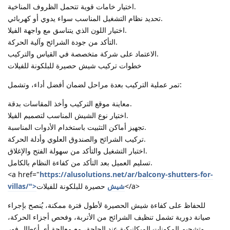
اختيار خامات قوية تتحمل الظروف المناخية.
تحديد نظام التشغيل المناسب سواء يدوي أو كهربائي.
اختيار اللون الذي يتناسق مع واجهة الفيلا.
التأكد من جودة الشرائح وآلية الحركة.
الاعتماد على شركة متخصصة في القياس والتركيب.
خطوات تركيب شيش حصيرة للبلكونة للفيلات
تمر عملية التركيب بعدة مراحل لضمان أفضل أداء، وتشمل:
معاينة موقع التركيب وأخذ المقاسات بدقة.
اختيار نوع الشيش المناسب لتصميم الفيلا.
تجهيز أماكن التثبيت باستخدام الأدوات المناسبة.
تركيب الشرائح والصندوق العلوي وأدلة الحركة.
اختبار التشغيل والتأكد من سهولة الفتح والإغلاق.
تسليم العميل بعد التأكد من كفاءة النظام بالكامل.
<a href="
https://alusolutions.net/ar/balcony-shutters-for-
حصيرة للبلكونة للفيلات</a>
villas/">شيش
للحفاظ على كفاءة شيش الحصيرة لأطول فترة ممكنة، يُنصح بإجراء
صيانة دورية تشمل تنظيف الشرائح من الأتربة، وفحص أجزاء الحركة،
وتشحيم المكونات الميكانيكية عند الحاجة، مع معالجة أي أعطال فور