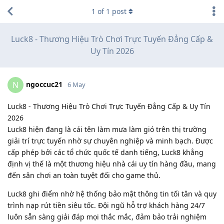
1
of
1
post
Luck8 - Thương Hiệu Trò Chơi Trực Tuyến Đẳng Cấp &
Uy Tín 2026
ngoccuc21
N
6 May
Luck8 - Thương Hiệu Trò Chơi Trực Tuyến Đẳng Cấp & Uy Tín
2026
Luck8 hiện đang là cái tên làm mưa làm gió trên thị trường
giải trí trực tuyến nhờ sự chuyên nghiệp và minh bạch. Được
cấp phép bởi các tổ chức quốc tế danh tiếng, Luck8 khẳng
định vị thế là một thương hiệu nhà cái uy tín hàng đầu, mang
đến sân chơi an toàn tuyệt đối cho game thủ.
Luck8 ghi điểm nhờ hệ thống bảo mật thông tin tối tân và quy
trình nạp rút tiền siêu tốc. Đội ngũ hỗ trợ khách hàng 24/7
luôn sẵn sàng giải đáp mọi thắc mắc, đảm bảo trải nghiệm