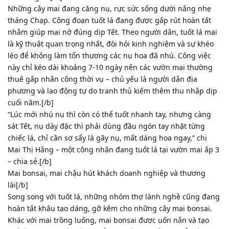
Những cây mai đang căng nụ, rực sức sống dưới nắng nhẹ
tháng Chạp. Công đoạn tuốt lá đang được gấp rút hoàn tất
nhằm giúp mai nở đúng dịp Tết. Theo người dân, tuốt lá mai
là kỹ thuật quan trọng nhất, đòi hỏi kinh nghiệm và sự khéo
léo để không làm tổn thương các nụ hoa đã nhú. Công việc
này chỉ kéo dài khoảng 7-10 ngày nên các vườn mai thường
thuê gấp nhân công thời vụ – chủ yếu là người dân địa
phương và lao động tự do tranh thủ kiếm thêm thu nhập dịp
cuối năm.[/b]
“Lúc mới nhú nụ thì còn có thể tuốt nhanh tay, nhưng càng
sát Tết, nụ dày đặc thì phải dùng đầu ngón tay nhặt từng
chiếc lá, chỉ cần sơ sẩy là gãy nụ, mất dáng hoa ngay,” chị
Mai Thị Hằng – một công nhân đang tuốt lá tại vườn mai ấp 3
– chia sẻ.[/b]
Mai bonsai, mai chậu hút khách doanh nghiệp và thương
lái[/b]
Song song với tuốt lá, những nhóm thợ lành nghề cũng đang
hoàn tất khâu tạo dáng, gỡ kẽm cho những cây mai bonsai.
Khác với mai trồng luống, mai bonsai được uốn nắn và tạo