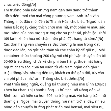
chục triệu đồng[/b]
Thị trường phía Bắc những năm gần đây đang trở thành
“đích đến” mới cho mai vàng phương Nam. Anh Trần Văn
Thắng, một đầu mối đến từ Thanh Hóa, cho biết: “Người dân
miền Bắc ngày càng thích chơi mai Tết, một phần vì màu sắc
tươi sáng của hoa tượng trưng cho sự phát tài, phát lộc. Thời
tiết lạnh khiến hoa nở chậm nên phải đặt hàng từ sớm.”[/b]
Các đơn hàng vận chuyển ra Bắc thường là mai trồng đất,
được đào lên, bó gốc cẩn thận và che chắn kỹ để giữ nụ. Mỗi
container chứa khoảng 200 cây, với chi phí vận chuyển lên tới
50-60 triệu đồng, chưa kể chi phí bán hàng, thuê mặt bằng,
người chăm sóc. “Giá tại vườn từ vài trăm ngàn đến gần 1
triệu đồng/cây, nhưng đến tay khách có thể gấp đôi, tùy vào
chi phí phát sinh,” anh Thắng cho biết thêm.[/b]
Phát triển làng nghề, quảng bá thương hiệu mai Bình Lợi[/b]
Theo bà Phan Thị Thanh Công – Chủ tịch Hội Nông dân xã
Bình Lợi – xã hiện có hơn 606 ha trồng mai, với hàng trăm hộ
tham gia. Ngoài mai truyền thống, vài năm trở lại đây, nhiều
nông dân chuyển hướng phát triển mai bonsai, mai siêu nụ,