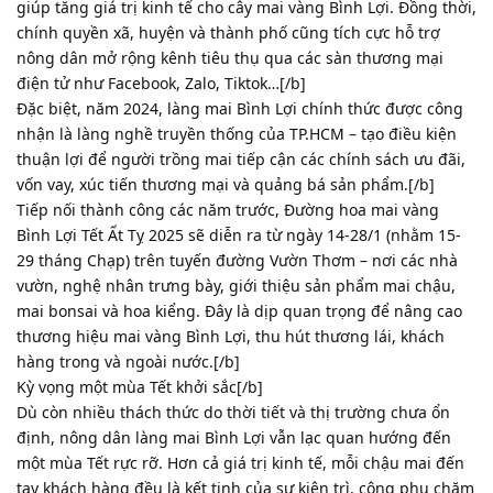
giúp tăng giá trị kinh tế cho cây mai vàng Bình Lợi. Đồng thời,
chính quyền xã, huyện và thành phố cũng tích cực hỗ trợ
nông dân mở rộng kênh tiêu thụ qua các sàn thương mại
điện tử như Facebook, Zalo, Tiktok…[/b]
Đặc biệt, năm 2024, làng mai Bình Lợi chính thức được công
nhận là làng nghề truyền thống của TP.HCM – tạo điều kiện
thuận lợi để người trồng mai tiếp cận các chính sách ưu đãi,
vốn vay, xúc tiến thương mại và quảng bá sản phẩm.[/b]
Tiếp nối thành công các năm trước, Đường hoa mai vàng
Bình Lợi Tết Ất Tỵ 2025 sẽ diễn ra từ ngày 14-28/1 (nhằm 15-
29 tháng Chạp) trên tuyến đường Vườn Thơm – nơi các nhà
vườn, nghệ nhân trưng bày, giới thiệu sản phẩm mai chậu,
mai bonsai và hoa kiểng. Đây là dịp quan trọng để nâng cao
thương hiệu mai vàng Bình Lợi, thu hút thương lái, khách
hàng trong và ngoài nước.[/b]
Kỳ vọng một mùa Tết khởi sắc[/b]
Dù còn nhiều thách thức do thời tiết và thị trường chưa ổn
định, nông dân làng mai Bình Lợi vẫn lạc quan hướng đến
một mùa Tết rực rỡ. Hơn cả giá trị kinh tế, mỗi chậu mai đến
tay khách hàng đều là kết tinh của sự kiên trì, công phu chăm