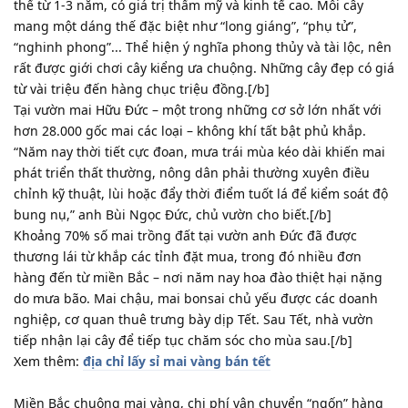
thế từ 1-3 năm, có giá trị thẩm mỹ và kinh tế cao. Mỗi cây
mang một dáng thế đặc biệt như “long giáng”, “phụ tử”,
“nghinh phong”... Thể hiện ý nghĩa phong thủy và tài lộc, nên
rất được giới chơi cây kiểng ưa chuộng. Những cây đẹp có giá
từ vài triệu đến hàng chục triệu đồng.[/b]
Tại vườn mai Hữu Đức – một trong những cơ sở lớn nhất với
hơn 28.000 gốc mai các loại – không khí tất bật phủ khắp.
“Năm nay thời tiết cực đoan, mưa trái mùa kéo dài khiến mai
phát triển thất thường, nông dân phải thường xuyên điều
chỉnh kỹ thuật, lùi hoặc đẩy thời điểm tuốt lá để kiểm soát độ
bung nụ,” anh Bùi Ngọc Đức, chủ vườn cho biết.[/b]
Khoảng 70% số mai trồng đất tại vườn anh Đức đã được
thương lái từ khắp các tỉnh đặt mua, trong đó nhiều đơn
hàng đến từ miền Bắc – nơi năm nay hoa đào thiệt hại nặng
do mưa bão. Mai chậu, mai bonsai chủ yếu được các doanh
nghiệp, cơ quan thuê trưng bày dịp Tết. Sau Tết, nhà vườn
tiếp nhận lại cây để tiếp tục chăm sóc cho mùa sau.[/b]
Xem thêm:
địa chỉ lấy sỉ mai vàng bán tết
Miền Bắc chuộng mai vàng, chi phí vận chuyển “ngốn” hàng