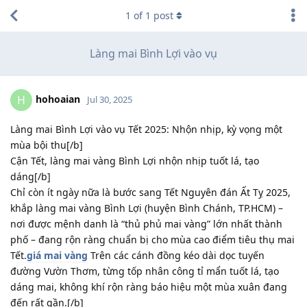
1
of
1
post
Làng mai Bình Lợi vào vụ
hohoaian
H
Jul 30, 2025
Làng mai Bình Lợi vào vụ Tết 2025: Nhộn nhịp, kỳ vọng một
mùa bội thu[/b]
Cận Tết, làng mai vàng Bình Lợi nhộn nhịp tuốt lá, tạo
dáng[/b]
Chỉ còn ít ngày nữa là bước sang Tết Nguyên đán Ất Tỵ 2025,
khắp làng mai vàng Bình Lợi (huyện Bình Chánh, TP.HCM) –
nơi được mệnh danh là “thủ phủ mai vàng” lớn nhất thành
phố – đang rộn ràng chuẩn bị cho mùa cao điểm tiêu thụ mai
Tết.
giá mai vàng
Trên các cánh đồng kéo dài dọc tuyến
đường Vườn Thơm, từng tốp nhân công tỉ mẩn tuốt lá, tạo
dáng mai, không khí rộn ràng báo hiệu một mùa xuân đang
đến rất gần.[/b]