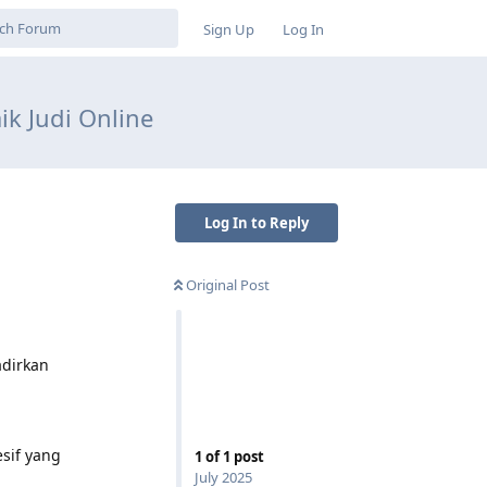
Sign Up
Log In
k Judi Online
Log In to Reply
Original Post
adirkan
sif yang
1
of
1
post
July 2025