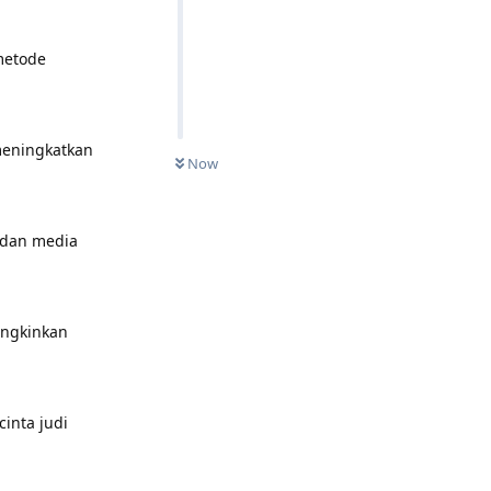
metode
eningkatkan
Now
t dan media
ungkinkan
inta judi
Reply