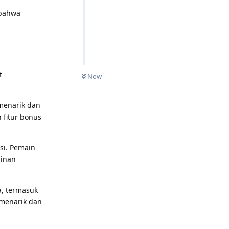
 bahwa
t
Now
 menarik dan
 fitur bonus
si. Pemain
ainan
, termasuk
 menarik dan