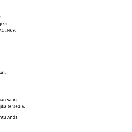
n
jika
 AGEN69,
on.
nan yang
ka tersedia.
antu Anda