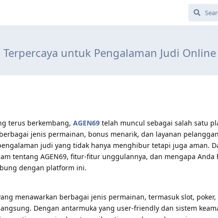
 Terpercaya untuk Pengalaman Judi Onli
ang terus berkembang,
AGEN69
telah muncul sebagai salah satu pl
berbagai jenis permainan, bonus menarik, dan layanan pelangga
ngalaman judi yang tidak hanya menghibur tetapi juga aman. Da
alam tentang AGEN69, fitur-fitur unggulannya, dan mengapa Anda
ung dengan platform ini.
 yang menawarkan berbagai jenis permainan, termasuk slot, poker,
 langsung. Dengan antarmuka yang user-friendly dan sistem kea