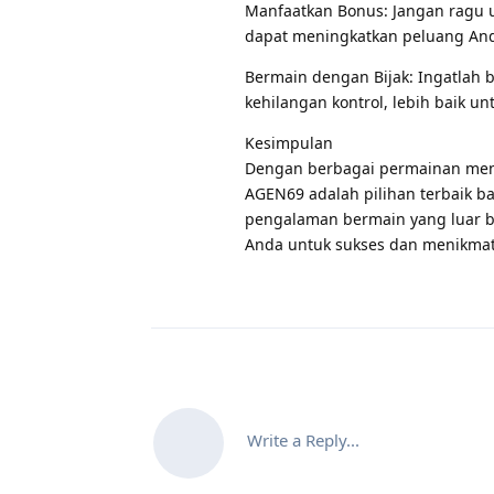
Manfaatkan Bonus: Jangan ragu 
dapat meningkatkan peluang An
Bermain dengan Bijak: Ingatlah b
kehilangan kontrol, lebih baik unt
Kesimpulan
Dengan berbagai permainan mena
AGEN69 adalah pilihan terbaik b
pengalaman bermain yang luar b
Anda untuk sukses dan menikmat
Write a Reply...