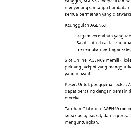
canggih, AGEN69 memastikan ba
menyenangkan tanpa hambatan. D
semua permainan yang ditawarka
Keunggulan AGEN69
Ragam Permainan yang Me
Salah satu daya tarik uta
menemukan berbagai katego
Slot Online: AGEN69 memiliki ko
peluang jackpot yang menggiurk
yang inovatif.
Poker: Untuk penggemar poker, 
dapat bersaing dengan pemain da
mereka.
Taruhan Olahraga: AGEN69 memu
sepak bola, basket, dan esports
menguntungkan.