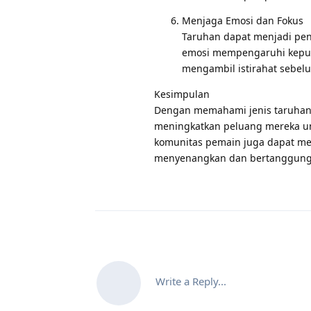
Menjaga Emosi dan Fokus
Taruhan dapat menjadi pen
emosi mempengaruhi keputu
mengambil istirahat sebel
Kesimpulan
Dengan memahami jenis taruhan,
meningkatkan peluang mereka u
komunitas pemain juga dapat m
menyenangkan dan bertanggung
Write a Reply...