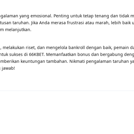
galaman yang emosional. Penting untuk tetap tenang dan tidak 
san taruhan. Jika Anda merasa frustrasi atau marah, lebih baik 
um melanjutkan.
 melakukan riset, dan mengelola bankroll dengan baik, pemain d
ntuk sukses di 66KBET. Memanfaatkan bonus dan bergabung den
emberikan keuntungan tambahan. Nikmati pengalaman taruhan y
 jawab!