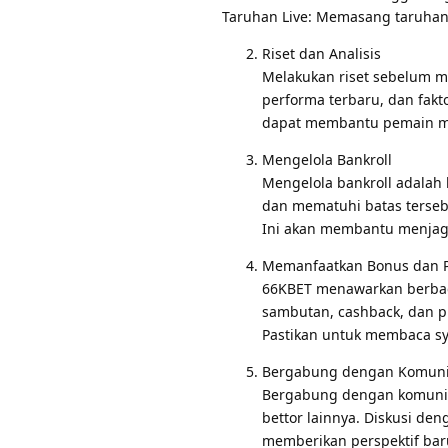
Taruhan Live: Memasang taruhan
Riset dan Analisis
Melakukan riset sebelum m
performa terbaru, dan fakt
dapat membantu pemain me
Mengelola Bankroll
Mengelola bankroll adalah
dan mematuhi batas terseb
Ini akan membantu menjag
Memanfaatkan Bonus dan 
66KBET menawarkan berbag
sambutan, cashback, dan p
Pastikan untuk membaca sy
Bergabung dengan Komuni
Bergabung dengan komunit
bettor lainnya. Diskusi d
memberikan perspektif bar