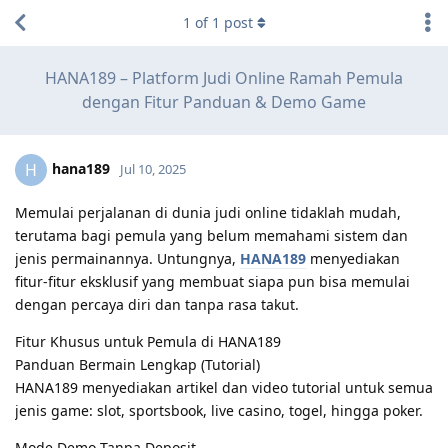
1
of
1
post
HANA189 – Platform Judi Online Ramah Pemula
dengan Fitur Panduan & Demo Game
hana189
H
Jul 10, 2025
Memulai perjalanan di dunia judi online tidaklah mudah,
terutama bagi pemula yang belum memahami sistem dan
jenis permainannya. Untungnya,
HANA189
menyediakan
fitur-fitur eksklusif yang membuat siapa pun bisa memulai
dengan percaya diri dan tanpa rasa takut.
Fitur Khusus untuk Pemula di HANA189
Panduan Bermain Lengkap (Tutorial)
HANA189 menyediakan artikel dan video tutorial untuk semua
jenis game: slot, sportsbook, live casino, togel, hingga poker.
Mode Demo Tanpa Deposit