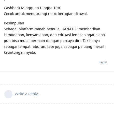
Cashback Mingguan Hingga 10%
Cocok untuk mengurangi risiko kerugian di awal.
Kesimpulan
Sebagai platform ramah pemula, HANA189 memberikan
kemudahan, kenyamanan, dan edukasi lengkap agar siapa
pun bisa mulai bermain dengan percaya diri. Tak hanya
sebagai tempat hiburan, tapi juga sebagai peluang meraih
keuntungan nyata.
Reply
Write a Reply...