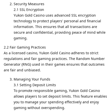
Security Measures
2.1 SSL Encryption
Yukon Gold Casino uses advanced SSL encryption
technology to protect players' personal and financial
information. This ensures that all transactions are
secure and confidential, providing peace of mind while
gaming.
2.2 Fair Gaming Practices
As a licensed casino, Yukon Gold Casino adheres to strict
regulations and fair gaming practices. The Random Number
Generator (RNG) used in their games ensures that outcomes
are fair and unbiased.
Managing Your Funds
3.1 Setting Deposit Limits
To promote responsible gaming, Yukon Gold Casino
allows players to set deposit limits. This feature enables
you to manage your spending effectively and enjoy
gaming without overspending.