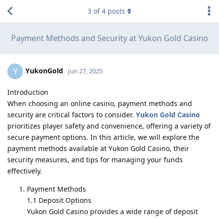
3
of
4
posts
Payment Methods and Security at Yukon Gold Casino
YukonGold
Y
Jun 27, 2025
Introduction
When choosing an online casino, payment methods and
security are critical factors to consider.
Yukon Gold Casino
prioritizes player safety and convenience, offering a variety of
secure payment options. In this article, we will explore the
payment methods available at Yukon Gold Casino, their
security measures, and tips for managing your funds
effectively.
Payment Methods
1.1 Deposit Options
Yukon Gold Casino provides a wide range of deposit