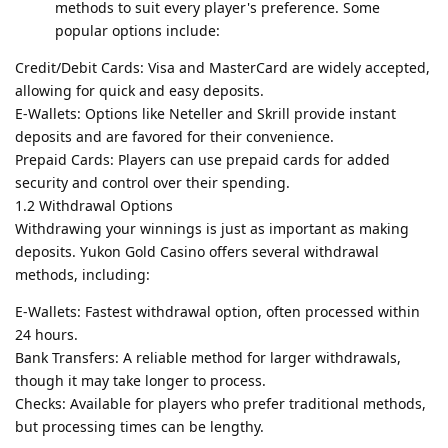
methods to suit every player's preference. Some
popular options include:
Credit/Debit Cards: Visa and MasterCard are widely accepted,
allowing for quick and easy deposits.
E-Wallets: Options like Neteller and Skrill provide instant
deposits and are favored for their convenience.
Prepaid Cards: Players can use prepaid cards for added
security and control over their spending.
1.2 Withdrawal Options
Withdrawing your winnings is just as important as making
deposits. Yukon Gold Casino offers several withdrawal
methods, including:
E-Wallets: Fastest withdrawal option, often processed within
24 hours.
Bank Transfers: A reliable method for larger withdrawals,
though it may take longer to process.
Checks: Available for players who prefer traditional methods,
but processing times can be lengthy.